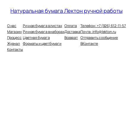
Натуральная бумага Лектон ручной работы
О нас
Ручная бумага в листах
Оплата
Телефон: +7 (926) 612-11-57
Магазин
Ручная бумага в наборах
Доставка
Почта: info@lekton.ru
Процесс
Цветная бумага
Возврат
Отправить сообщение
Журнал
Форматы и цвет бумаги
ВКонтакте
Контакты