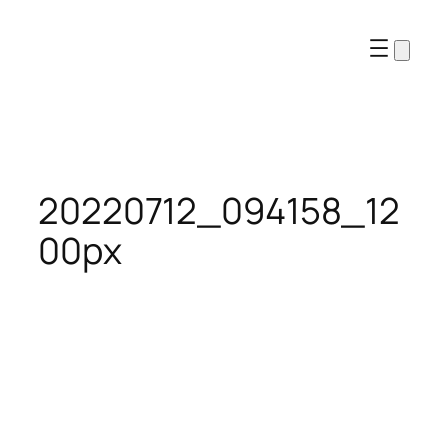
Перейти
к
содержимому
20220712_094158_12
00px