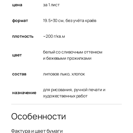
за 1 лист
цена
19.5×30 см, без учёта краёв
формат
~200 г/кв.м
плотность
белый со сливочным оттенком
цвет
и бежевыми прожилками
липовое лыко, хлопок
состав
для рисования, ручной печати и
назначение
художественных работ
Особенности
Фактура и цвет бумаги