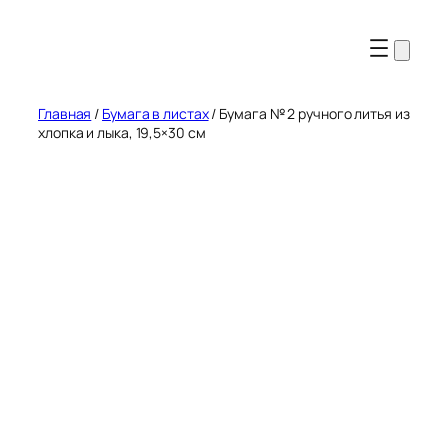
Перейти
к
содержимому
Главная
/
Бумага в листах
/ Бумага № 2 ручного литья из
хлопка и лыка, 19,5×30 см