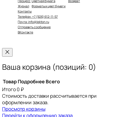
Процесс
Цветная бумага
Возврат
Журнал
Форматы и цвет бумаги
Контакты
Телефон: +7 (926) 612-11-57
Почта: info@lekton.ru
Отправить сообщение
ВКонтакте
Ваша корзина
(позиций: 0)
Товар
Подробнее
Всего
Итого
0 ₽
Товары
Стоимость доставки рассчитывается при
в
оформлении заказа.
Просмотр корзины
корзине
Перейти к оформлению заказа